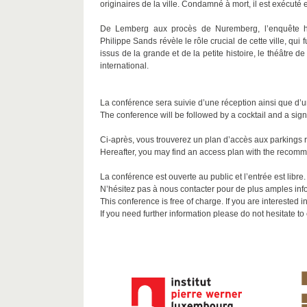
originaires de la ville. Condamné à mort, il est exécuté
De Lemberg aux procès de Nuremberg, l’enquête his
Philippe Sands révèle le rôle crucial de cette ville, qui
issus de la grande et de la petite histoire, le théâtre d
international.
La conférence sera suivie d’une réception ainsi que d’
The conference will be followed by a cocktail and a sign
Ci-après, vous trouverez un plan d’accès aux parkings
Hereafter, you may find an access plan with the recomm
La conférence est ouverte au public et l’entrée est libr
N’hésitez pas à nous contacter pour de plus amples inf
This conference is free of charge. If you are interested 
If you need further information please do not hesitate to