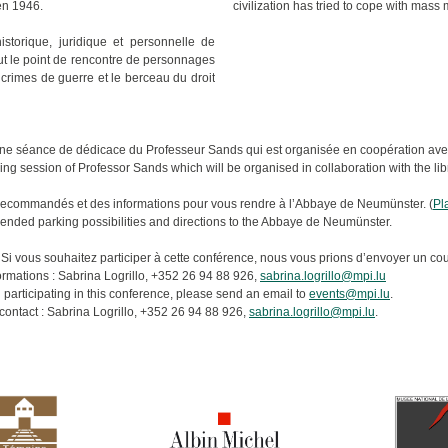
civilization has tried to cope with mass 
 en 1946.
torique, juridique et personnelle de
 fut le point de rencontre de personnages
e crimes de guerre et le berceau du droit
une séance de dédicace du Professeur Sands qui est organisée en coopération avec l
ing session of Professor Sands which will be organised in collaboration with the lib
 recommandés et des informations pour vous rendre à l’Abbaye de Neumünster. (
Pl
ended parking possibilities and directions to the Abbaye de Neumünster.
e. Si vous souhaitez participer à cette conférence, nous vous prions d’envoyer un cou
ormations : Sabrina Logrillo, +352 26 94 88 926,
sabrina.logrillo@mpi.lu
in participating in this conference, please send an email to
events@mpi.lu
.
 contact : Sabrina Logrillo, +352 26 94 88 926,
sabrina.logrillo@mpi.lu
.