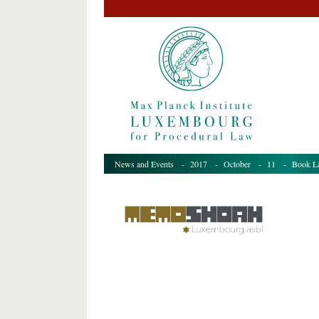
News and Events
-
2017
-
October
-
11
- Book Lau