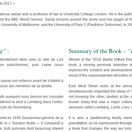
ds 2017 ».
ational lawyer and a professor of law at University College London. He is the auth
 the BBC World Service. Sands lectures around the world and has taught at New
he University of Melbourne, and the University of Paris 1 (Panthéon Sorbonne). In
rg”
:
Summary of the Book –
“
troitement liées avec la ville de Lviv
Winner of the "2016 Baillie Gifford Pri
n autrichienne), puis Lwów (sous ­
book, a moving personal detective st
explores the creation and development
result of the unprecedented atrocities of
y passe son enfance avant de s’établir à
 aucun des membres de sa famille.
East West Street looks at the pers
simultaneously originated the ideas of 
not knowing the other, studied at the s
uifs auxquels nous devons les concepts
known today that was a major cultural 
dièrent le droit à Lemberg dans l’entre-
variously called Lemberg, Lwów, Lvov, o
procès de Nuremberg.
It is also a spellbinding family memo
 nommé en 1939 Gouverneur général de la
grandfather, as he maneuvered through E
 la « Solution finale ». Il comparaît à
a book that changes the way we look a
e Juifs polonais dont beaucoup étaient