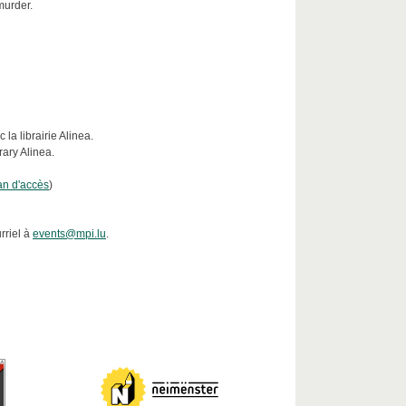
murder.
a librairie Alinea.
rary Alinea.
an d'accès
)
rriel à
events@mpi.lu
.