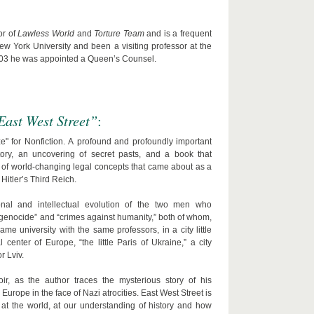
or of
Lawless World
and
Torture Team
and is a frequent
 York University and been a visiting professor at the
 2003 he was appointed a Queen’s Counsel.
East West Street”
:
ze" for Nonfiction. A profound and profoundly important
ory, an uncovering of secret pasts, and a book that
 of world-changing legal concepts that came about as a
 Hitler’s Third Reich.
onal and intellectual evolution of the two men who
“genocide” and “crimes against humanity,” both of whom,
ame university with the same professors, in a city little
center of Europe, “the little Paris of Ukraine,” a city
r Lviv.
ir, as the author traces the mysterious story of his
urope in the face of Nazi atrocities. East West Street is
t the world, at our understanding of history and how