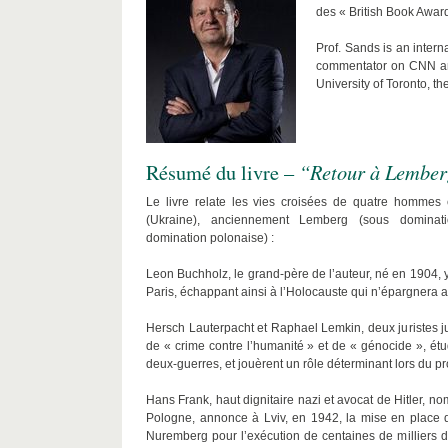
des « British Book Awar
Prof. Sands is an intern
commentator on CNN and
University of Toronto, t
Résumé du livre –
“Retour à Lembe
Le livre relate les vies croisées de quatre hommes é
(Ukraine), anciennement Lemberg (sous dominatio
­domination polonaise) :
Leon Buchholz, le grand-père de l’auteur, né en 1904, 
Paris, échappant ainsi à l’Holocauste qui n’épargnera
Hersch Lauterpacht et Raphael Lemkin, deux juristes j
de « crime contre l’humanité » et de « génocide », étu
deux-guerres, et jouèrent un rôle déterminant lors du 
Hans Frank, haut dignitaire nazi et avocat de Hitler,
Pologne, annonce à Lviv, en 1942, la mise en place de
Nuremberg pour l’exécution de centaines de milliers d